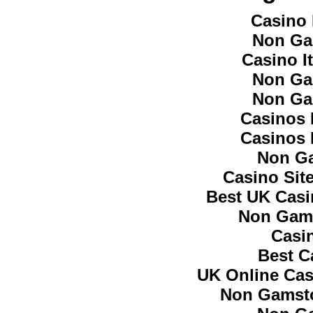
Casino
Non Ga
Casino I
Non Ga
Non Ga
Casinos
Casinos
Non G
Casino Sit
Best UK Cas
Non Gam
Casi
Best C
UK Online Ca
Non Gamsto