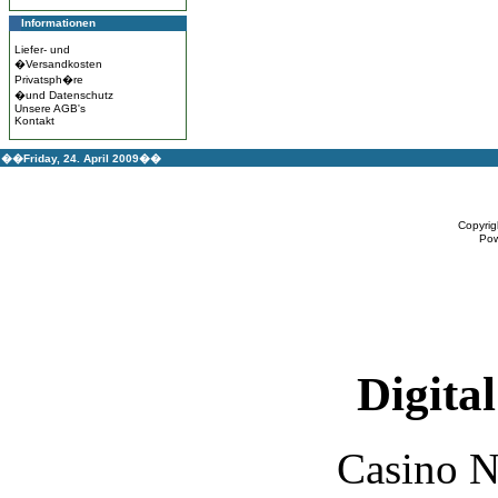
Informationen
Liefer- und
�Versandkosten
Privatsph�re
�und Datenschutz
Unsere AGB's
Kontakt
��Friday, 24. April 2009��
Copyri
Po
Digital
Casino 