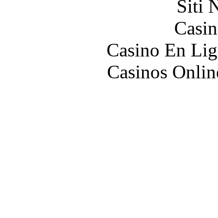
Siti
Casin
Casino En Lig
Casinos Onlin