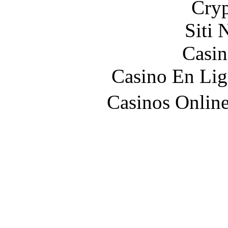
Cryp
Siti
Casin
Casino En Lig
Casinos Onlin