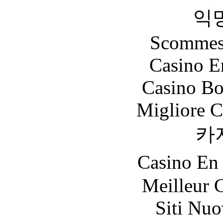
익
Scommes
Casino E
Casino Bo
Migliore 
카
Casino En
Meilleur 
Siti Nu