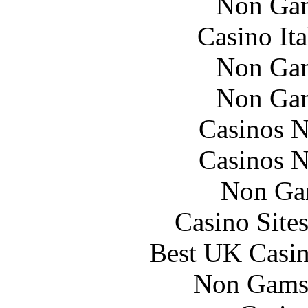
Non Gam
Casino It
Non Gam
Non Gam
Casinos 
Casinos 
Non Ga
Casino Site
Best UK Casi
Non Gams