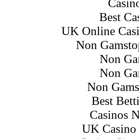
Casin
Best Ca
UK Online Cas
Non Gamstop
Non Ga
Non Ga
Non Gams
Best Bett
Casinos 
UK Casino