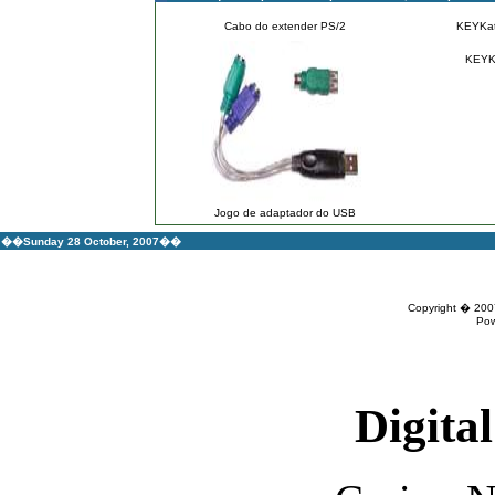
Cabo do extender PS/2
KEYKat
KEYKa
Jogo de adaptador do USB
��Sunday 28 October, 2007��
Copyright � 20
Po
Digital