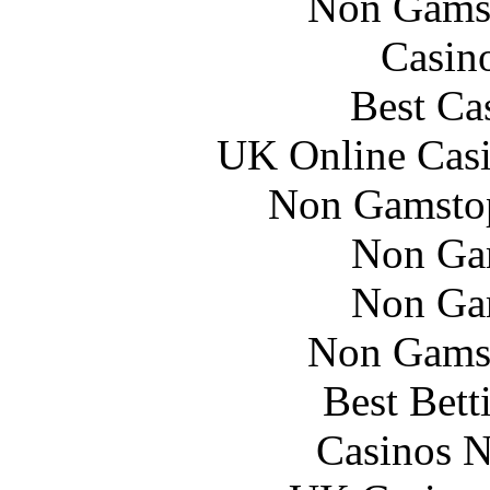
Non Gams
Casin
Best Ca
UK Online Cas
Non Gamstop
Non Ga
Non Ga
Non Gams
Best Bett
Casinos 