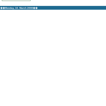
��Monday, 10. March 2008��