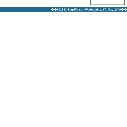
��732633 Zugriffe seit Wednesday, 17. May 2006��