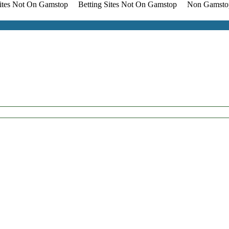
Sites Not On Gamstop
Betting Sites Not On Gamstop
Non Gamsto