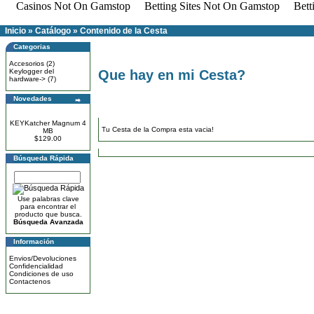
Casinos Not On Gamstop
Betting Sites Not On Gamstop
Bett
Inicio
»
Catálogo
»
Contenido de la Cesta
Categorias
Accesorios
(2)
Keylogger del
Que hay en mi Cesta?
hardware->
(7)
Novedades
KEYKatcher Magnum 4
Tu Cesta de la Compra esta vacia!
MB
$129.00
Búsqueda Rápida
Use palabras clave
para encontrar el
producto que busca.
Búsqueda Avanzada
Información
Envios/Devoluciones
Confidencialidad
Condiciones de uso
Contactenos