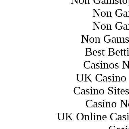
Non Ga
Non Ga
Non Gams
Best Bett
Casinos 
UK Casino
Casino Site
Casino N
UK Online Cas