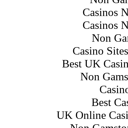
Casinos 
Casinos 
Non Ga
Casino Site
Best UK Casi
Non Gams
Casin
Best Ca
UK Online Cas
Non Gamstop