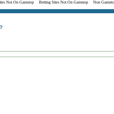
Sites Not On Gamstop
Betting Sites Not On Gamstop
Non Gamsto
 ?