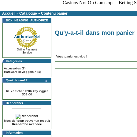
Casinos Not On Gamstop
Betting 
Accueil
»
Catalogue
»
Contenu panier
BOX_HEADING_AUTHORIZE
Qu'y-a-t-il dans mon panier
Online Payment
Service
Votre panier est vide !
Catégories
Accessoires
(2)
Hardware keyloggers->
(4)
Quoi de neuf ?
KEYKatcher 128K key logger
$59.00
Rechercher
Mots-clef pour trouver un produit
Recherche avancée
Information