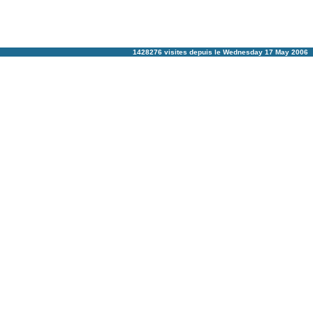
1428276 visites depuis le Wednesday 17 May 2006