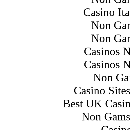
Casino It
Non Gam
Non Gam
Casinos 
Casinos 
Non Ga
Casino Site
Best UK Casi
Non Gams
Casin