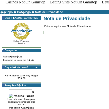
Casinos Not On Gamstop
Betting Sites Not On Gamstop
Bett
��
Topo
�
Cat�logo
�
Nota de Privacidade
Nota de Privacidade
BOX_HEADING_AUTHORIZE
Colocar aqui a sua Nota de Privacidade.
Online Payment
Service
Categorias
Acess�rios
�(2)
ferragem keyloggers->
�(4)
O que h� de novo?
KEYKatcher 128K key logger
$59.00
Pesquisa R�pida
�
Use palavras chave para
encontrar o produto que
procura.
Pesquisa Avan�ada