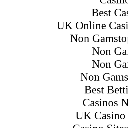
Best Ca
UK Online Cas
Non Gamstop
Non Ga
Non Ga
Non Gams
Best Bett
Casinos 
UK Casino